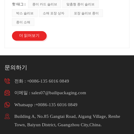
종이 카드 슬리브
맞춤형 종이 슬리브
핫 태그 :
이 슬리브 종이나 카드지 재료로 만드는 경우가 많습니다.
목적에 따라 두께와 무게가 달라질 수 있습니다. 종이 슬리
박스 슬리브
소매 포장 상자
포장 슬리브 종이
브는 가볍고 친환경적이며 쉽게 맞춤 설정할 수 있습니다.
종이 소매
브랜딩, 제품 세부 정보 또는 디자인을 인쇄할 수 있습니
다. 크라프트 지크라프트지는 일반적으로 크라프트 공정에
더 읽어보기
서 파생된 목재 펄프에서 생산되는 종이 유형입니다. 강도와
내구성이 뛰어난 것으로 알려져 있습니다. 크래프트 종이 슬
리브는 식품이나 대형 소매 제품과 같이 더 견고한 보호가
필요한 제품 포장에 자주 사용됩니다. 판지판지는 일반적으
문의하기
로 종이나 재활용 섬유를 겹겹이 쌓아 만든 두껍고 단단한
판지 소재입니다. 뛰어난 구조와 보호 기능을 제공합니다.
전화 :
+0086-135 6016 0849
골판지 슬리브는 일반적으로 책, DVD 또는 전자 제품과 같
은 품목을 포장하는 데 사용됩니다. 외관과 기능성을 향상시
이메일 : sales07@bailipackaging.com
키기 위해 다양한 마감재로 인쇄, 적층 또는 코팅할 수 있습
Whatsapp :+0086-135 6016 0849
니다. 플라스틱 코팅지일부 포장 슬리브는 종이와 얇은 플라
스틱 코팅층을 결합하여 만들어집니다. 플라스틱 코팅은 슬
Building A, No.85 Gangtai Road, Aigang Village, Renhe
리브의 방수성과 내구성을 향상시켜 습기와 접촉할 수 있거
Town, Baiyun District, Guangzhou City,China.
나 추가적인 보호가 필요한 포장 품목에 적합합니다. 특수