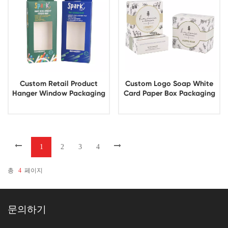
Custom Retail Product
Custom Logo Soap White
Hanger Window Packaging
Card Paper Box Packaging
Boxes
1
2
3
4
총
4
페이지
문의하기