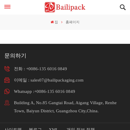
집
홈페이지
문의하기
전화 :
+0086-135 6016 0849
이메일 : sales07@bailipackaging.com
Whatsapp :+0086-135 6016 0849
Building A, No.85 Gangtai Road, Aigang Village, Renhe
Town, Baiyun District, Guangzhou City,China.
사이트맵
블로그
XML
개인 정보 정책