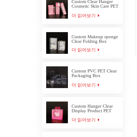
Custom Clear Hanger
Cosmetic Skin Care PET
PVC Packaging Box
더 읽어보기
Custom Makeup sponge
Clear Folding Box
더 읽어보기
Custom PVC PET Clear
Packaging Box
Wholesale
더 읽어보기
Custom Hanger Clear
Display Product PET
PVC Packaging Box
더 읽어보기