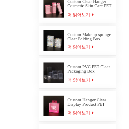
Custom Clear Hanger
Cosmetic Skin Care PET
PVC Packaging Box
더 읽어보기
Custom Makeup sponge
Clear Folding Box
더 읽어보기
Custom PVC PET Clear
Packaging Box
Wholesale
더 읽어보기
Custom Hanger Clear
Display Product PET
PVC Packaging Box
더 읽어보기