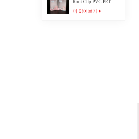
Root Clip PVC PET
Plastic Box Packaging
더 읽어보기