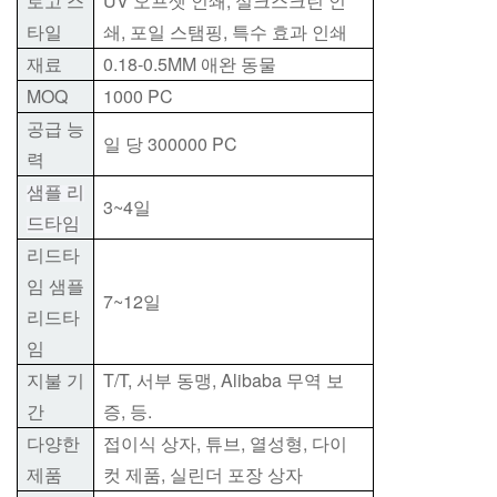
로고 스
UV 오프셋 인쇄, 실크스크린 인
타일
쇄, 포일 스탬핑, 특수 효과 인쇄
재료
0.18-0.5MM 애완 동물
MOQ
1000 PC
공급 능
일 당 300000 PC
력
샘플 리
3~4일
드타임
리드타
임 샘플
7~12일
리드타
임
지불 기
T/T, 서부 동맹, Alibaba 무역 보
간
증, 등.
다양한
접이식 상자, 튜브, 열성형, 다이
제품
컷 제품, 실린더 포장 상자