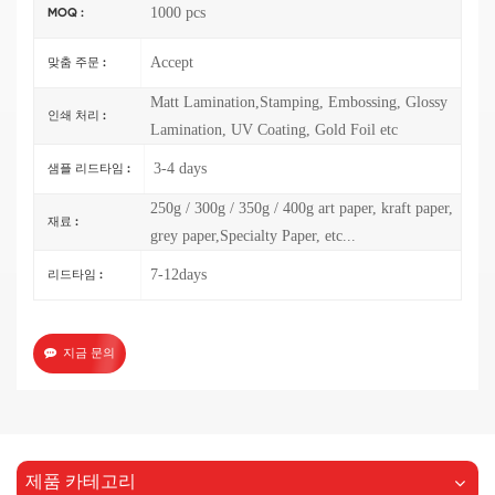
1000 pcs
MOQ :
Accept
맞춤 주문 :
Matt Lamination,Stamping, Embossing, Glossy
인쇄 처리 :
Lamination, UV Coating, Gold Foil etc
3-4 days
샘플 리드타임 :
250g / 300g / 350g / 400g art paper, kraft paper,
재료 :
grey paper,Specialty Paper, etc...
7-12days
리드타임 :
지금 문의
제품 카테고리